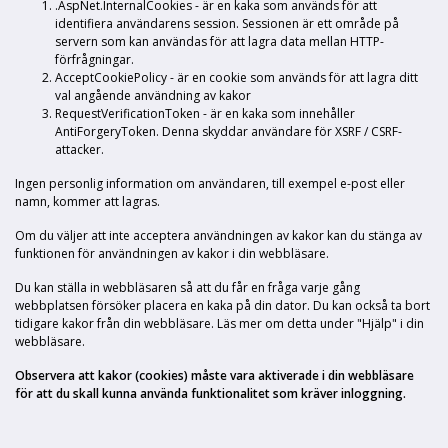
.AspNet.InternalCookies - är en kaka som används för att
identifiera användarens session. Sessionen är ett område på
servern som kan användas för att lagra data mellan HTTP-
förfrågningar.
AcceptCookiePolicy - är en cookie som används för att lagra ditt
val angående användning av kakor
RequestVerificationToken - är en kaka som innehåller
AntiForgeryToken. Denna skyddar användare för XSRF / CSRF-
attacker.
Ingen personlig information om användaren, till exempel e-post eller
namn, kommer att lagras.
Om du väljer att inte acceptera användningen av kakor kan du stänga av
funktionen för användningen av kakor i din webbläsare.
Du kan ställa in webbläsaren så att du får en fråga varje gång
webbplatsen försöker placera en kaka på din dator. Du kan också ta bort
tidigare kakor från din webbläsare. Läs mer om detta under "Hjälp" i din
webbläsare.
Observera att kakor (cookies) måste vara aktiverade i din webbläsare
för att du skall kunna använda funktionalitet som kräver inloggning.