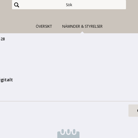
ÖVERSIKT
NÄMNDER & STYRELSER
-28
igitalt