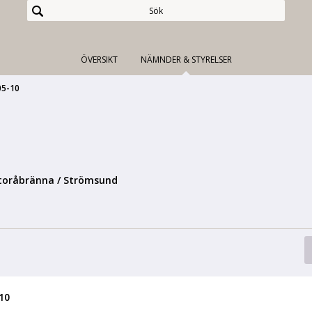
ÖVERSIKT
NÄMNDER & STYRELSER
05-10
toråbränna / Strömsund
10