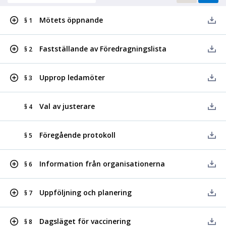
Mötets öppnande
§ 1
Fastställande av Föredragningslista
§ 2
Upprop ledamöter
§ 3
Val av justerare
§ 4
Föregående protokoll
§ 5
Information från organisationerna
§ 6
Uppföljning och planering
§ 7
Dagsläget för vaccinering
§ 8