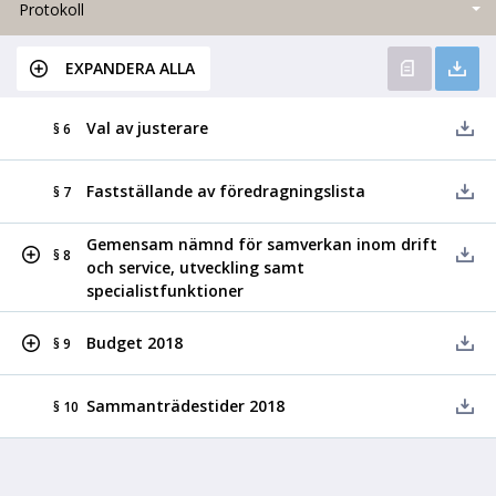
Protokoll
EXPANDERA ALLA
Val av justerare
§ 6
Fastställande av föredragningslista
§ 7
Gemensam nämnd för samverkan inom drift
§ 8
och service, utveckling samt
specialistfunktioner
Budget 2018
§ 9
Sammanträdestider 2018
§ 10