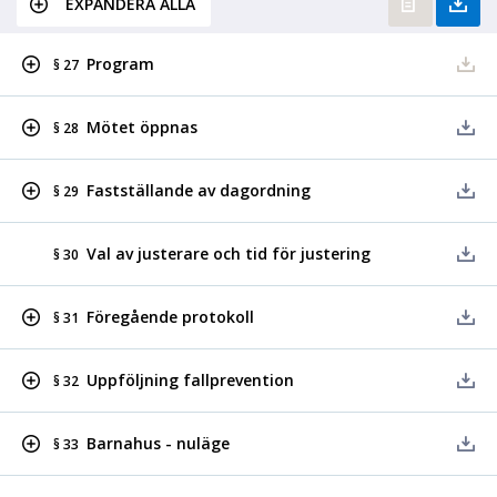
EXPANDERA ALLA
Program
§ 27
Mötet öppnas
§ 28
Fastställande av dagordning
§ 29
Val av justerare och tid för justering
§ 30
Föregående protokoll
§ 31
Uppföljning fallprevention
§ 32
Barnahus - nuläge
§ 33