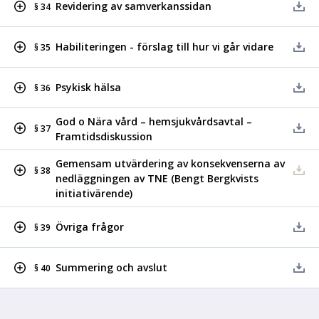
Revidering av samverkanssidan
§ 34
Habiliteringen - förslag till hur vi går vidare
§ 35
Psykisk hälsa
§ 36
God o Nära vård – hemsjukvårdsavtal –
§ 37
Framtidsdiskussion
Gemensam utvärdering av konsekvenserna av
§ 38
nedläggningen av TNE (Bengt Bergkvists
initiativärende)
Övriga frågor
§ 39
Summering och avslut
§ 40