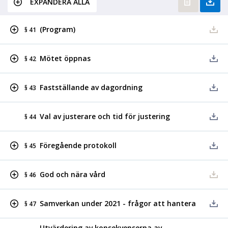
EXPANDERA ALLA
(Program)
§ 41
Mötet öppnas
§ 42
Fastställande av dagordning
§ 43
Val av justerare och tid för justering
§ 44
Föregående protokoll
§ 45
God och nära vård
§ 46
Samverkan under 2021 - frågor att hantera
§ 47
Utvärdering av konsekvenserna av