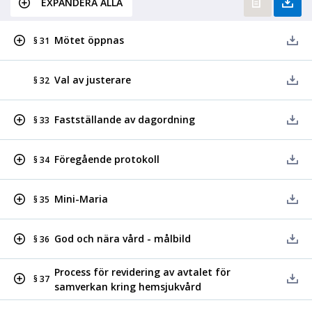
EXPANDERA ALLA
Mötet öppnas
§ 31
Val av justerare
§ 32
Fastställande av dagordning
§ 33
Föregående protokoll
§ 34
Mini-Maria
§ 35
God och nära vård - målbild
§ 36
Process för revidering av avtalet för
§ 37
samverkan kring hemsjukvård