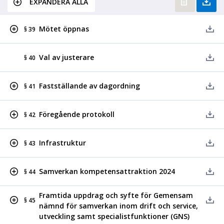
EXPANDERA ALLA
Mötet öppnas
§ 39
Val av justerare
§ 40
Fastställande av dagordning
§ 41
Föregående protokoll
§ 42
Infrastruktur
§ 43
Samverkan kompetensattraktion 2024
§ 44
Framtida uppdrag och syfte för Gemensam
§ 45
nämnd för samverkan inom drift och service,
utveckling samt specialistfunktioner (GNS)