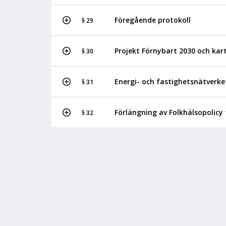
Föregående protokoll
§ 29
Projekt Förnybart 2030 och kar
§ 30
Energi- och fastighetsnätverke
§ 31
Förlängning av Folkhälsopolicy
§ 32