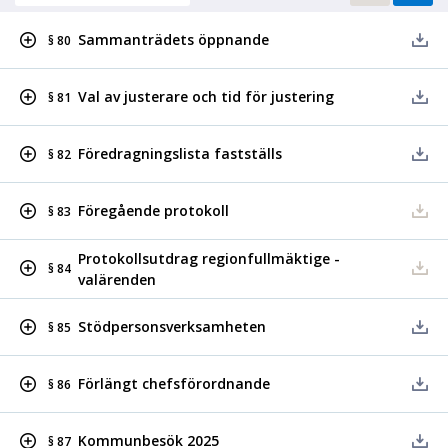
Sammanträdets öppnande
§ 80
Val av justerare och tid för justering
§ 81
Föredragningslista fastställs
§ 82
Föregående protokoll
§ 83
Protokollsutdrag regionfullmäktige -
§ 84
valärenden
Stödpersonsverksamheten
§ 85
Förlängt chefsförordnande
§ 86
Kommunbesök 2025
§ 87