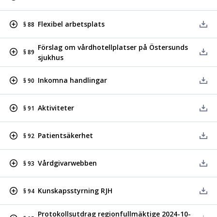
Flexibel arbetsplats
§ 88
Förslag om vårdhotellplatser på Östersunds
§ 89
sjukhus
Inkomna handlingar
§ 90
Aktiviteter
§ 91
Patientsäkerhet
§ 92
Vårdgivarwebben
§ 93
Kunskapsstyrning RJH
§ 94
Protokollsutdrag regionfullmäktige 2024-10-