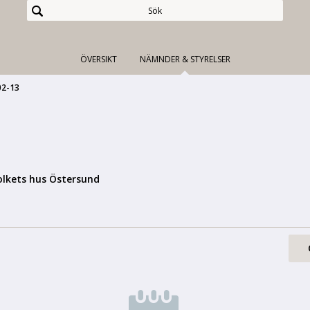
ÖVERSIKT
NÄMNDER & STYRELSER
02-13
olkets hus Östersund