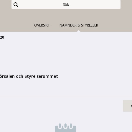
ÖVERSIKT
NÄMNDER & STYRELSER
-20
örsalen och Styrelserummet